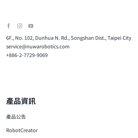
6F., No. 102, Dunhua N. Rd., Songshan Dist., Taipei City
service@nuwarobotics.com
+886-2-7729-9069
產品資訊
產品公告
RobotCreator