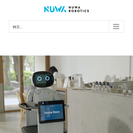
Skip
to
content
轉至...