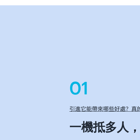
01
引進它能帶來哪些好處？真
一機抵多人