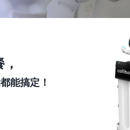
!
餐，
我都能搞定！