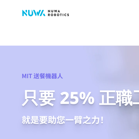
Skip
to
content
MIT 送餐機器人
只要
25%
正職
就是要助您一臂之力！