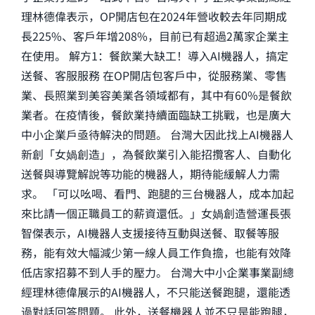
理林德偉表示，OP開店包在2024年營收較去年同期成
長225%、客戶年增208%，目前已有超過2萬家企業主
在使用。 解方1：餐飲業大缺工！導入AI機器人，搞定
送餐、客服服務 在OP開店包客戶中，從服務業、零售
業、長照業到美容美業各領域都有，其中有60%是餐飲
業者。在疫情後，餐飲業持續面臨缺工挑戰，也是廣大
中小企業戶亟待解決的問題。 台灣大因此找上AI機器人
新創「女媧創造」，為餐飲業引入能招攬客人、自動化
送餐與導覽解說等功能的機器人，期待能緩解人力需
求。 「可以吆喝、看門、跑腿的三台機器人，成本加起
來比請一個正職員工的薪資還低。」女媧創造營運長張
智傑表示，AI機器人支援接待互動與送餐、取餐等服
務，能有效大幅減少第一線人員工作負擔，也能有效降
低店家招募不到人手的壓力。 台灣大中小企業事業副總
經理林德偉展示的AI機器人，不只能送餐跑腿，還能透
過對話回答問題。 此外，送餐機器人並不只是能跑腿，