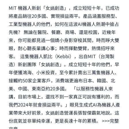
MIT 機器人新創「女媧創造」，成立短短十年，已成功
將產品銷往20多國、實現損益兩平。產品涵蓋服務型、
工業型機器人的他們，如何在這波AI機器人熱潮中搶占
先機？ 無論在醫院、餐廳、商場、還是校園，近幾年
來，你可能都見過一個嬌小身影穿梭其間，時而睜大雙
眼，耐心聽長輩講心事；時而揮動雙臂，熱情招呼來
客。 這隻機器人凱比（Kebbi），出自MIT（台灣製
造）新創團隊「女媧創造」。成立短短十年的他們，早
年便獲鴻海、小米投資，至今累計賣出三萬隻機器人、
接觸約50家企業客戶，消費端更遍布日本、韓國、北
美、中國、東南亞約20多國。 「以服務性機器人來
講，目前市場上，還找不到一家真正可說有獲利的，而
我們2024年就會損益兩平。」眼見生成式AI為機器人產
業帶來大好前景，女媧創造營運長張智傑霸氣地說。這
份底氣並非單純幸運，更是長達十年的累積。 >>>完整
文章