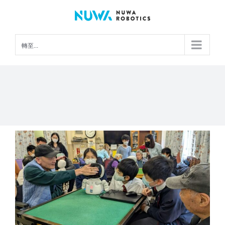
Skip
to
content
轉至...