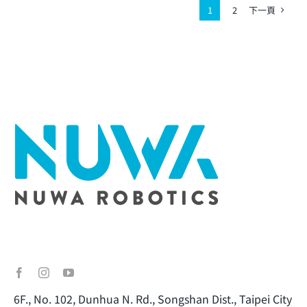
下一頁
1
2
6F., No. 102, Dunhua N. Rd., Songshan Dist., Taipei City