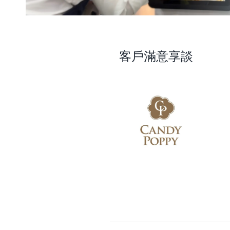
客戶滿意享談