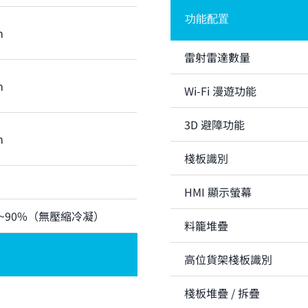
功能配置
m
雷射雷達數量
m
Wi-Fi 漫遊功能
3D 避障功能
m
棧板識別
HMI 顯示螢幕
10%~90%（無壓縮冷凝）
料籠堆疊
高位貨架棧板識別
棧板堆疊 / 拆疊