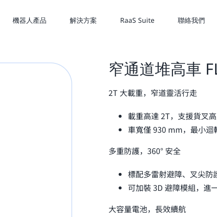
機器人產品
解決方案
RaaS Suite
聯絡我們
窄通道堆高車 FL-
2T 大載重，窄道靈活行走
載重高達 2T，支援貨叉高度 
車寬僅 930 mm，最小迴轉
多重防護，360° 安全
標配多雷射避障、叉尖防
可加裝 3D 避障模組，
大容量電池，長效續航