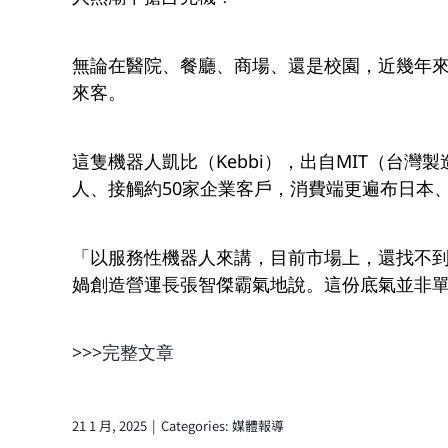
無論在醫院、餐廳、商場、還是校園，近幾年
來客。
這隻機器人凱比（Kebbi），出自MIT（台
人、接觸約50家企業客戶，消費端更遍布日本
「以服務性機器人
來講，目前市場上，還找不到
媧創造營運長張智傑霸氣地說。這份底氣並非
>>>
完整文章
21 1 月, 2025
|
Categories:
媒體報導