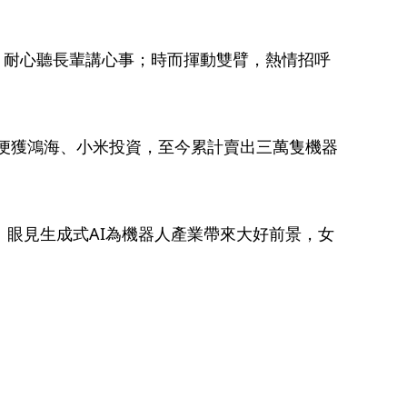
，耐心聽長輩講心事；時而揮動雙臂，熱情招呼
便獲鴻海
、小米
投資，至今累計賣出三萬隻機器
」眼見生成式AI為機器人產業帶來大好前景，女