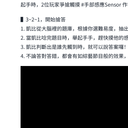
起手時，2位玩家爭搶觸摸 #手部感應Sens
▌3~2~1，開始搶答
1. 凱比從大腦裡的題庫，根據你選難易度，抽
2. 當凱比唸完題目時，舉起手手，趕快摸他的
3. 凱比判斷出是誰先觸到時，就可以說答案囉
4. 不論答對答錯，都會有如綜藝節目般的效果