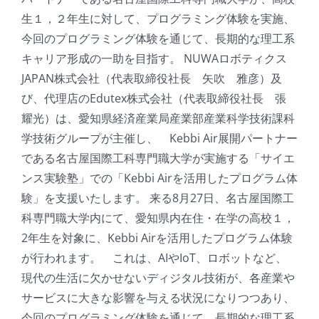
生１，２年生に対して、プログラミング体験を実施、
今回のプログラミング体験を通じて、⻑期的な理⼯系
キャリア形成の一助を目指す。 NUWAロボティクス
JAPAN株式会社（代表取締役社長 矢吹 雅彦）及
び、代理店のEdutex株式会社（代表取締役社長 張
耀光）は、愛知県経済産業局産業部産業科学技術課科
学技術グループが主催し、 Kebbi Air展開パートナー
である名古屋国際工科専門職大学が実施する「サイエ
ンス実験塾」での「Kebbi Airを活用したプログラム体
験」を支援いたします。 来る8月27日、名古屋国際工
科専門職大学内にて、愛知県内在住・在学の高校１，
2年生を対象に、Kebbi Airを活用したプログラム体験
が行われます。 これは、AIやIoT、ロボットなど、
現代の生活に欠かせないディジタル技術が、各産業や
サービスに大きな影響を与える状況になりつつあり、
今回のプログラミング体験を通じて、⻑期的な理⼯系