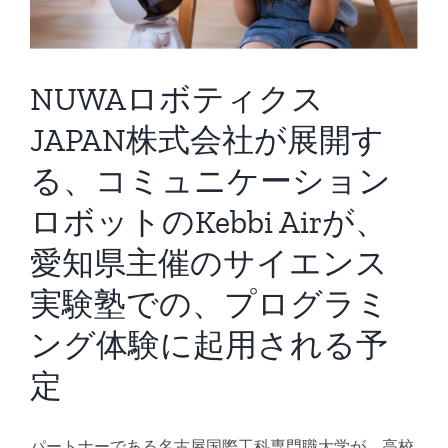
携
プ
ロ
ジ
NUWAロボティクス
ェ
ク
JAPAN株式会社が展開す
ト」
は
る、コミュニケーション
ロボットのKebbi Airが、
愛知県主催のサイエンス
実験塾での、プログラミ
ング体験に起用される予
定
パートナーである名古屋国際工科専門職大学が、高校