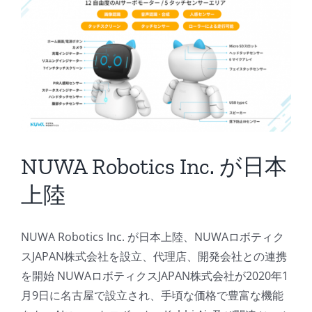
教
育
や
医
療
分
野
で
の
活
NUWA Robotics Inc. が日本
用
へ
上陸
は
NUWA Robotics Inc. が日本上陸、NUWAロボティク
スJAPAN株式会社を設立、代理店、開発会社との連携
を開始 NUWAロボティクスJAPAN株式会社が2020年1
月9日に名古屋で設立され、手頃な価格で豊富な機能