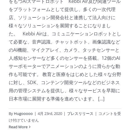
をもつAIスマートロボット Kebbi Air及び関連ツール
をプラットフォームとして提供し、多くの一次代理
店、ソリューション開発会社と連携して法人向けに
様々なソリューションを展開することになりまし
た。 Kebbi Airは、コミュニケーションロボットとし
て必要な、音声認識、チャットボット、画像認識など
のAI機能、マイクアレイ、カメラ、タッチセンサーと
人感知センサーなど多くのセンサーを搭載、12個のAI
サーボモーターでアニメーションのように滑らかな動
作も可能です。 教育と医療をはじめとした様々な分野
に対し、SDK、コンテンツ開発ツールなどのビジネス
用の管理システムを提供し、様々なサービスを早期に
日本市場に展開する準備を進めています。 [...]
NUWA
By
Hugooooo
|
4月 23rd, 2020
|
プレスリリース
|
コメントを受
Robotics
け付けていません
Inc.
Read More