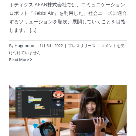
ボティクスJAPAN株式会社では、コミュニケーション
ロボット『Kebbi Air』を利用した、社会ニーズに適合
するソリューションを順次、展開していくことを目指
します。 [...]
Kebbi
By
Hugooooo
|
1月 6th, 2022
|
プレスリリース
|
コメントを受
Air
け付けていません
が
Read More
目
指
す
「新
時
代
の
産
学
連