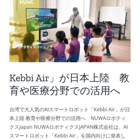
験
保
に
育
起
園
用
の
さ
お
れ
手
る
伝
予
い
定
は
は
Kebbi Air」が日本上陸 教
育や医療分野での活用へ
台湾で大人気のAIスマートロボット「Kebbi Air」が日
本上陸 教育や医療分野での活用へ NUWAロボティ
クスJapan NUWAロボティクスJAPAN株式会社は、AI
スマートロボット「Kebbi Air」を国内向けに発表し