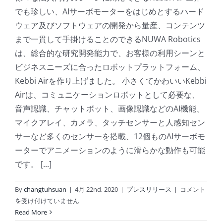
でも珍しい、AIサーボモーターをはじめとするハード
ウェア及びソフトウェアの開発から量産、コンテンツ
まで一貫して手掛けることのできるNUWA Robotics
は、総合的な研究開発能力で、お客様の利用シーンと
ビジネスニーズに合ったロボットプラットフォーム、
Kebbi Airを作り上げました。 小さくてかわいいKebbi
Airは、コミュニケーションロボットとして必要な、
音声認識、チャットボット、画像認識などのAI機能、
マイクアレイ、カメラ、タッチセンサーと人感知セン
サーなど多くのセンサーを搭載、12個ものAIサーボモ
ーターでアニメーションのように滑らかな動作も可能
です。 [...]
革
By
changtuhsuan
|
4月 22nd, 2020
|
プレスリリース
|
コメント
新
を受け付けていません
的
Read More