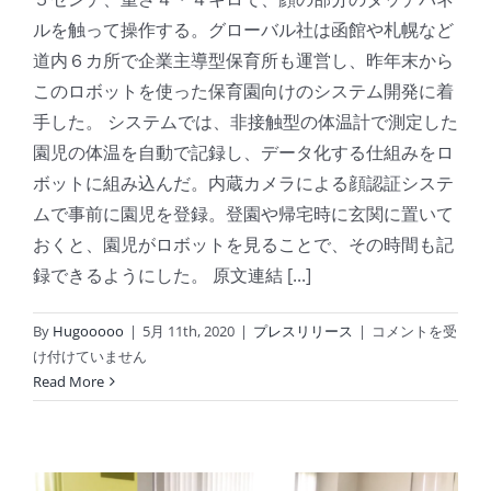
の
ルを触って操作する。グローバル社は函館や札幌など
サ
道内６カ所で企業主導型保育所も運営し、昨年末から
イ
このロボットを使った保育園向けのシステム開発に着
エ
手した。 システムでは、非接触型の体温計で測定した
ン
ス
園児の体温を自動で記録し、データ化する仕組みをロ
実
ボットに組み込んだ。内蔵カメラによる顔認証システ
験
ムで事前に園児を登録。登園や帰宅時に玄関に置いて
塾
おくと、園児がロボットを見ることで、その時間も記
で
録できるようにした。 原文連結 [...]
の、
プ
ロ
Ａ
By
Hugooooo
|
5月 11th, 2020
|
プレスリリース
|
コメントを受
グ
Ｉ
け付けていません
ラ
ロ
Read More
ミ
ボ
ン
ッ
グ
ト
体
が