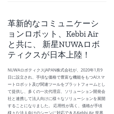
が
日
本
上
革新的なコミュニケーシ
陸
ョンロボット、Kebbi Air
は
と共に、 新星NUWAロボ
ティクスが日本上陸！
NUWAロボティクスJAPAN株式会社が、2020年1月9
日に設立され、手頃な価格で豊富な機能をもつAIスマ
ートロボット及び関連ツールをプラットフォームとし
て提供し、多くの一次代理店、ソリューション開発会
社と連携して法人向けに様々なソリューションを展開
することになりました。 応用性が高く、価格が手頃
様々な法人向けのシーンに対応できるKebbi Air 世界