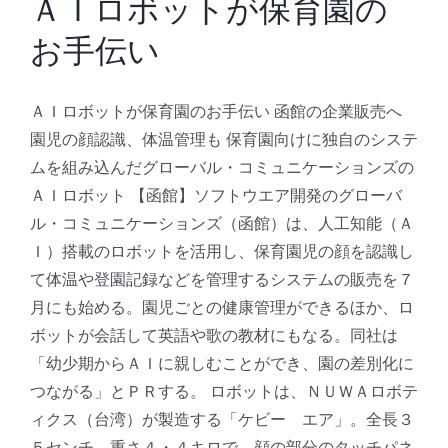
ＡＩロボットが保育園の
ュ
ニ
お手伝い
ケ
ー
シ
ＡＩロボットが保育園のお手伝い 函館の企業販売へ
ョ
園児の顔認識、体温管理も 保育園向けに独自のシステ
ン
ムを組み込んだグローバル・コミュニケーションズの
ロ
ＡＩロボット 【函館】ソフトウエア開発のグローバ
ボ
ッ
ル・コミュニケーションズ（函館）は、人工知能（Ａ
ト
Ｉ）搭載のロボットを活用し、保育園児の顔を認識し
の
て体温や登園記録などを管理するシステムの販売を７
Kebbi
月にも始める。園児ごとの健康管理ができるほか、ロ
Air
が、
ボットが会話して英語や歌の教材にもなる。同社は
愛
「幼少期からＡＩに親しむことができ、園の差別化に
知
つながる」とＰＲする。 ロボットは、ＮＵＷＡロボテ
県
ィクス（台湾）が製造する「ケビー エア」。全長３
主
５センチ、重さ４・４キロで、顔の部分のタッチパネ
催