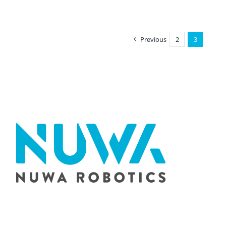
な
コ
ミ
ュ
Previous
2
3
ニ
ケ
ー
シ
ョ
ン
ロ
ボ
ッ
ト、
Kebbi
Air
と
共
に、
新