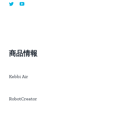
星
NUWA
ロ
ボ
テ
ィ
ク
商品情報
ス
が
日
本
Kebbi Air
上
陸！
は
RobotCreator