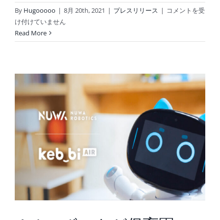
NUWA
By
Hugooooo
|
8月 20th, 2021
|
プレスリリース
|
コメントを受
ロ
け付けていません
ボ
Read More
テ
ィ
ク
ス
JAPAN
株
式
会
社
が
展
開
す
る、
コ
ミ