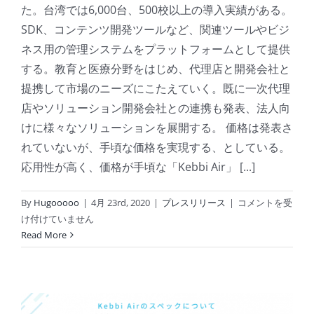
た。台湾では6,000台、500校以上の導入実績がある。
SDK、コンテンツ開発ツールなど、関連ツールやビジ
ネス用の管理システムをプラットフォームとして提供
する。教育と医療分野をはじめ、代理店と開発会社と
提携して市場のニーズにこたえていく。既に一次代理
店やソリューション開発会社との連携も発表、法人向
けに様々なソリューションを展開する。 価格は発表さ
れていないが、手頃な価格を実現する、としている。
応用性が高く、価格が手頃な「Kebbi Air」 [...]
Kebbi
By
Hugooooo
|
4月 23rd, 2020
|
プレスリリース
|
コメントを受
Air」
け付けていません
が
Read More
日
本
上
陸