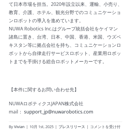
て日本市場を担当。2020年設立以来、運輸、小売り、
教育、介護、ホテル、観光分野でのコミュニケーショ
ンロボットの導入を進めています。
NUWA Robotics Inc.はグループ統括会社をケイマン
諸島に置き、台湾、日本、中国、香港、米国、ウズベ
キスタン等に拠点会社を持ち、コミュニケーションロ
ボットから自律走行サービスロボット、産業用ロボッ
トまでを手掛ける総合ロボットメーカーです。
【本件に関するお問い合わせ先】
NUWAロボティクスJAPAN株式会社
mail：
support_jp@nuwarobotics.com
ア
By
Vivian
|
10月 1st, 2025
|
プレスリリース
|
コメントを受け付