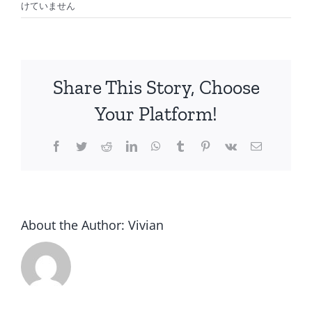
カ
けていません
チ
ャ
ン
ホ
Share This Story, Choose
ン
ポ
Your Platform!
で
接
Facebook
Twitter
Reddit
LinkedIn
WhatsApp
Tumblr
Pinterest
Vk
Email
客
ロ
ボ
ッ
ト
About the Author:
Vivian
の
実
証
実
験
を